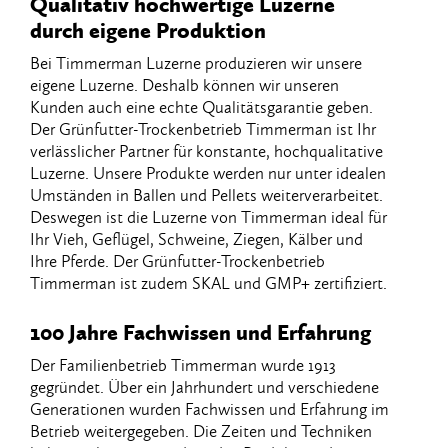
Qualitativ​ ​hochwertige​ ​Luzerne​ ​
durch​ ​eigene​ ​Produktion
Bei​ ​Timmerman​ ​Luzerne​ ​produzieren​ ​wir​ ​unsere​ ​
eigene​ ​Luzerne.​ ​Deshalb​ ​können​ ​wir unseren​ ​
Kunden​ ​auch​ ​eine​ ​echte​ ​Qualitätsgarantie​ ​geben.​ ​
Der​ ​Grünfutter-Trockenbetrieb Timmerman​ ​ist​ ​Ihr​ ​
verlässlicher​ ​Partner​ ​für​ ​konstante,​ ​hochqualitative​ ​
Luzerne.​ ​Unsere Produkte​ ​werden​ ​nur​ ​unter​ ​idealen​ ​
Umständen​ ​in​ ​Ballen​ ​und​ ​Pellets​ ​weiterverarbeitet.
Deswegen​ ​ist​ ​die​ ​Luzerne​ ​von​ ​Timmerman​ ​ideal​ ​für​ ​
Ihr​ ​Vieh,​ ​Geflügel,​ ​Schweine,​ ​Ziegen, Kälber​ ​und​ ​
Ihre​ ​Pferde.​ ​Der​ ​Grünfutter-Trockenbetrieb​ ​
Timmerman​ ​ist​ ​zudem​ ​SKAL​ ​und GMP+​ ​zertifiziert.
​​100​ ​Jahre​ ​Fachwissen​ ​und​ ​Erfahrung
Der​ ​Familienbetrieb​ ​Timmerman​ ​wurde​ ​1913​ ​
gegründet.​ ​Über​ ​ein​ ​Jahrhundert​ ​und verschiedene​ ​
Generationen​ ​wurden​ ​Fachwissen​ ​und​ ​Erfahrung​ ​im​ ​
Betrieb​ ​weitergegeben. Die​ ​Zeiten​ ​und​ ​Techniken​ ​