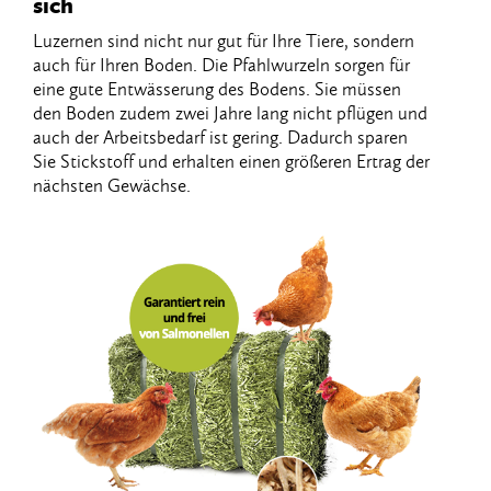
sich
Luzernen​ ​sind​ ​nicht​ ​nur​ ​gut​ ​für​ ​Ihre​ ​Tiere,​ ​sondern​ ​
auch​ ​für​ ​Ihren​ ​Boden.​ ​Die​ ​Pfahlwurzeln sorgen​ ​für​ ​
eine​ ​gute​ ​Entwässerung​ ​des​ ​Bodens.​ ​Sie​ ​müssen​ ​
den​ ​Boden​ ​zudem​ ​zwei​ ​Jahre lang​ ​nicht​ ​pflügen​ ​und​
​auch​ ​der​ ​Arbeitsbedarf​ ​ist​ ​gering.​ ​Dadurch​ ​sparen​ ​
Sie​ ​Stickstoff​ ​und erhalten​ ​einen​ ​größeren​ ​Ertrag​ ​der​
​nächsten​ ​Gewächse.