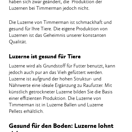
haben​ ​sich​ ​zwar​ ​geändert,​ ​die​ ​​ ​Produktion​ ​der​ ​
Luzernen​ ​bei Timmerman​ ​jedoch​ ​nicht.
Die​ ​Luzerne​ ​von​ ​Timmerman​ ​ist​ ​schmackhaft​ ​und​ ​
gesund​ ​für​ ​Ihre​ ​Tiere.​ ​Die​ ​eigene Produktion​ ​von​ ​
Luzernen​ ​ist​ ​das​ ​Geheimnis​ ​unserer​ ​konstanten​ ​
Qualität.
​​Luzerne​ ​ist​ ​gesund​ ​für​ ​Tiere
Luzerne​ ​wird​ ​als​ ​Grundstoff​ ​für​ ​Futter​ ​benutzt,​ ​kann​
​jedoch​ ​auch​ ​pur​ ​an​ ​das​ ​Vieh​ ​gefüttert werden.​ ​
Luzerne​ ​ist​ ​aufgrund​ ​der​ ​hohen​ ​Struktur-​ ​und​ ​
Nährwerte​ ​eine​ ​ideale​ ​Ergänzung​ ​zu Raufutter.​ ​Mit​ ​
künstlich​ ​getrockneter​ ​Luzerne​ ​bilden​ ​Sie​ ​die​ ​Basis​ ​
einer​ ​effizienten Produktion.​ ​Die​ ​Luzerne​ ​von​ ​
Timmerman​ ​ist​ ​in​ ​Luzerne​ ​Ballen​ ​und​ ​Luzerne​ ​
Pellets erhältlich.
​​Gesund​ ​für​ ​den​ ​Boden:​ ​Luzerne​ ​lohnt​ ​