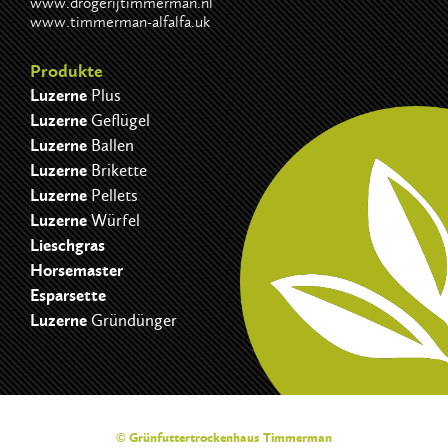
www.drogerijtimmerman.nl
www.timmerman-alfalfa.uk
Produkte
Luzerne
Plus
Luzerne
Geflügel
Luzerne
Ballen
Luzerne
Brikette
Luzerne
Pellets
Luzerne
Würfel
Lieschgras
Horsemaster
Esparsette
Luzerne
Gründünger
© Grünfuttertrockenhaus Timmerman