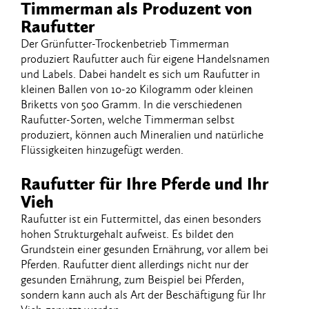
Timmerman​ ​als​ ​Produzent​ ​von​ ​
Raufutter
Der​ ​Grünfutter-Trockenbetrieb​ ​Timmerman​ ​
produziert​ ​Raufutter​ ​auch​ ​für​ ​eigene Handelsnamen​
​und​ ​Labels.​ ​Dabei​ ​handelt​ ​es​ ​sich​ ​um​ ​Raufutter​ ​in​ ​
kleinen​ ​Ballen​ ​von​ ​10-20 Kilogramm​ ​oder​ ​kleinen​ ​
Briketts​ ​von​ ​500​ ​Gramm.​ ​In​ ​die​ ​verschiedenen​ ​
Raufutter-Sorten, welche​ ​Timmerman​ ​selbst​ ​
produziert,​ ​können​ ​auch​ ​Mineralien​ ​und​ ​natürliche​ ​
Flüssigkeiten hinzugefügt​ ​werden.
Raufutter​ ​für​ ​Ihre​ ​Pferde​ ​und​ ​Ihr​
​Vieh
Raufutter​ ​ist​ ​ein​ ​Futtermittel,​ ​das​ ​einen​ ​besonders​ ​
hohen​ ​Strukturgehalt​ ​aufweist.​ ​Es​ ​bildet den​ ​
Grundstein​ ​einer​ ​gesunden​ ​Ernährung,​ ​vor​ ​allem​ ​bei​ ​
Pferden.​ ​Raufutter​ ​dient​ ​allerdings nicht​ ​nur​ ​der​ ​
gesunden​ ​Ernährung,​ ​zum​ ​Beispiel​ ​bei​ ​Pferden,​ ​
sondern​ ​kann​ ​auch​ ​als​ ​Art​ ​der Beschäftigung​ ​für​ ​Ihr​ ​