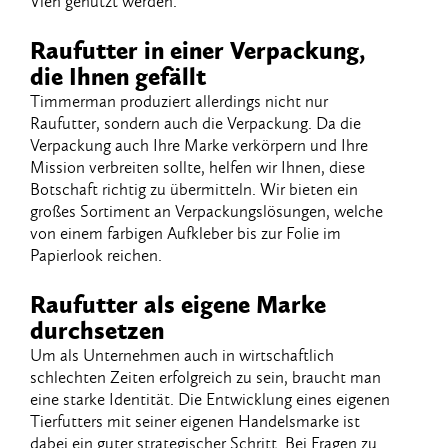
Vieh​ ​genutzt​ ​werden.
Raufutter​ ​in​ ​einer​ ​Verpackung,​ ​
die​ ​Ihnen​ ​gefällt
Timmerman​ ​produziert​ ​allerdings​ ​nicht​ ​nur​ ​
Raufutter,​ ​sondern​ ​auch​ ​die​ ​Verpackung.​ ​Da​ ​die
Verpackung​ ​auch​ ​Ihre​ ​Marke​ ​verkörpern​ ​und​ ​Ihre​ ​
Mission​ ​verbreiten​ ​sollte,​ ​helfen​ ​wir​ ​Ihnen, diese​ ​
Botschaft​ ​richtig​ ​zu​ ​übermitteln.​ ​Wir​ ​bieten​ ​ein​ ​
großes​ ​Sortiment​ ​an Verpackungslösungen,​ ​welche​ ​
von​ ​einem​ ​farbigen​ ​Aufkleber​ ​bis​ ​zur​ ​Folie​ ​im​ ​
Papierlook reichen.
Raufutter​ ​als​ ​eigene​ ​Marke​ ​
durchsetzen
Um​ ​als​ ​Unternehmen​ ​auch​ ​in​ ​wirtschaftlich​ ​
schlechten​ ​Zeiten​ ​erfolgreich​ ​zu​ ​sein,​ ​braucht man​ ​
eine​ ​starke​ ​Identität.​ ​Die​ ​Entwicklung​ ​eines​ ​eigenen​
​Tierfutters​ ​mit​ ​seiner​ ​eigenen Handelsmarke​ ​ist​ ​
dabei​ ​ein​ ​guter​ ​strategischer​ ​Schritt. Bei​ ​Fragen​ ​zu​ ​