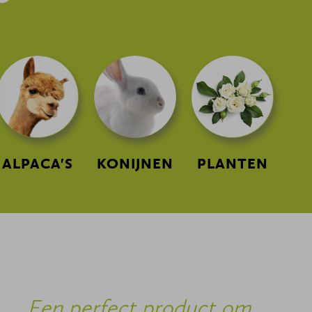
ALPACA'S
KONIJNEN
PLANTEN
Een perfect product om