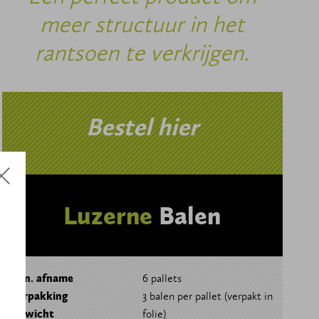
meer structuur in het
rantsoen te verkrijgen.
Bestel hier
Luzerne
Balen
Min. afname
6 pallets
Verpakking
3 balen per pallet (verpakt in
Gewicht
folie)