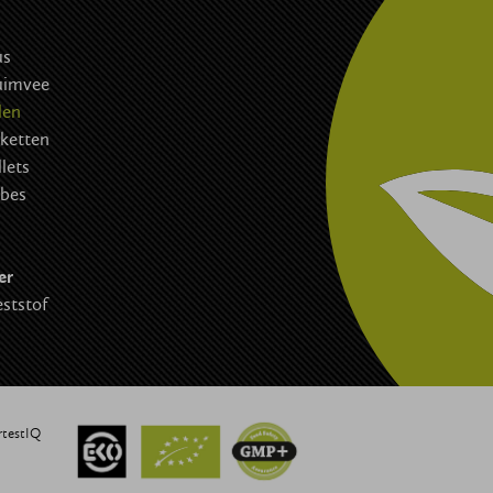
n
us
uimvee
len
iketten
lets
bes
er
ststof
rtestIQ