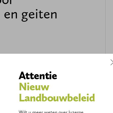
 en geiten
renelementen en bestendig eiwit (16%).
n en para-tbc-bacteriën.
Attentie
 brok
ehele plant.
Nieuw
Landbouwbeleid
Wilt u meer weten over luzerne