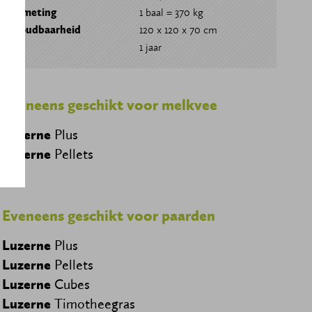
Afmeting
1 baal = 370 kg
Houdbaarheid
120 x 120 x 70 cm
1 jaar
Eveneens geschikt voor melkvee
Luzerne
Plus
Luzerne
Pellets
Eveneens geschikt voor paarden
Luzerne
Plus
Luzerne
Pellets
Luzerne
Cubes
Luzerne
Timotheegras