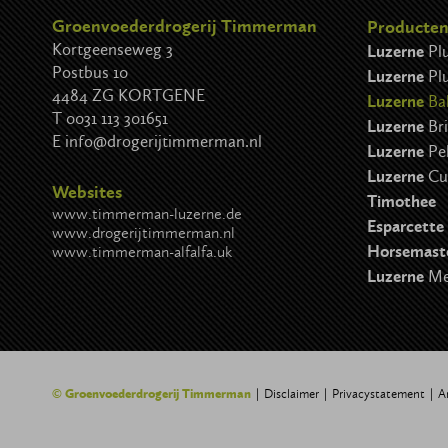
Groenvoederdrogerij Timmerman
Producte
Kortgeenseweg 3
Luzerne
Pl
Postbus 10
Luzerne
Pl
4484 ZG KORTGENE
Luzerne
Ba
T
0031 113 301651
Luzerne
Br
E
info@drogerijtimmerman.nl
Luzerne
Pel
Luzerne
Cu
Websites
Timothee
www.timmerman-luzerne.de
Esparcette
www.drogerijtimmerman.nl
Horsemast
www.timmerman-alfalfa.uk
Luzerne
Me
© Groenvoederdrogerij Timmerman
Disclaimer
Privacystatement
A