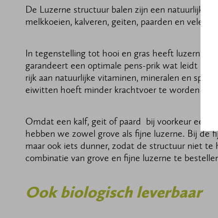
De Luzerne structuur balen zijn een natuurlijk dr
melkkoeien, kalveren, geiten, paarden en vele an
In tegenstelling tot hooi en gras heeft luzerne 
garandeert een optimale pens-prik wat leidt tot 
rijk aan natuurlijke vitaminen, mineralen en spor
eiwitten hoeft minder krachtvoer te worden bijg
Omdat een kalf, geit of paard bij voorkeur een w
hebben we zowel grove als fijne luzerne. Bij de fij
maar ook iets dunner, zodat de structuur niet te
combinatie van grove en fijne luzerne te bestelle
Ook biologisch leverbaar