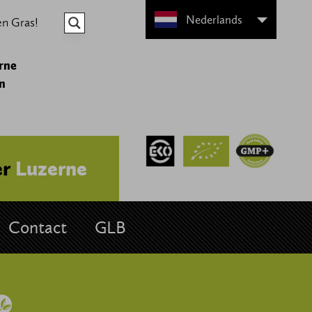
Nederlands
en Gras!
erne
n
er
Luzerne
Contact
GLB