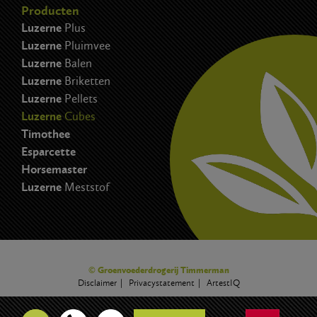
Producten
Luzerne
Plus
Luzerne
Pluimvee
Luzerne
Balen
Luzerne
Briketten
Luzerne
Pellets
Luzerne
Cubes
Timothee
Esparcette
Horsemaster
Luzerne
Meststof
© Groenvoederdrogerij Timmerman
Disclaimer
Privacystatement
ArtestIQ