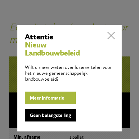
Een uitstekend product voor
Attentie
mengvoeders
Nieuw
Landbouwbeleid
Wilt u meer weten over luzerne telen voor
Bestel hier
het nieuwe gemeenschappelijk
landbouwbeleid?
Meer informatie
Luzerne
Cubes
Geen belangstelling
Min. afname
1 pallet