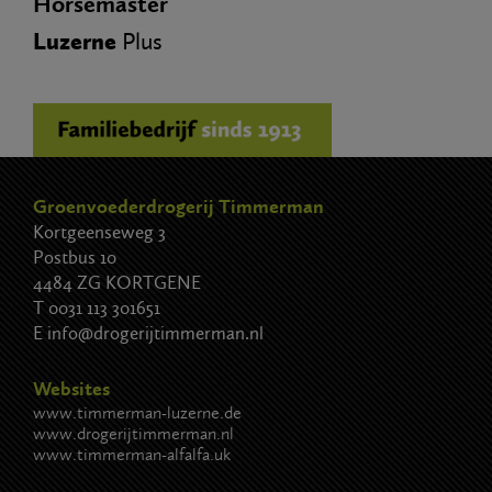
Horsemaster
Luzerne
Plus
Groenvoederdrogerij Timmerman
Kortgeenseweg 3
Postbus 10
4484 ZG KORTGENE
T
0031 113 301651
E
info@drogerijtimmerman.nl
Websites
www.timmerman-luzerne.de
www.drogerijtimmerman.nl
www.timmerman-alfalfa.uk