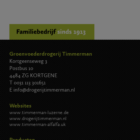
Groenvoederdrogerij Timmerman
Kortgeenseweg 3
Postbus 10
4484 ZG KORTGENE
T
0031 113 301651
E
info@drogerijtimmerman.nl
Websites
www.timmerman-luzerne.de
www.drogerijtimmerman.nl
www.timmerman-alfalfa.uk
Producten