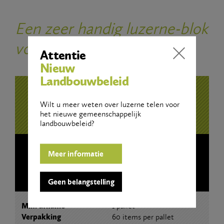
Een zeer handig luzerne-blok
voor vele dieren geschikt
Attentie
Nieuw
Landbouwbeleid
Bestel hier
Wilt u meer weten over luzerne telen voor
het nieuwe gemeenschappelijk
landbouwbeleid?
Meer informatie
Luzerne
Briketten
Geen belangstelling
Min. afname
1 pallet
Verpakking
60 items per pallet