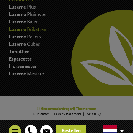
Luzerne
Plus
Luzerne
Pluimvee
Luzerne
Balen
Luzerne
Briketten
Luzerne
Pellets
Luzerne
Cubes
Timothee
Esparcette
Horsemaster
Luzerne
Meststof
© Groenvoederdrogerij Timmerman
Disclaimer
Privacystatement
ArtestIQ
Bestellen